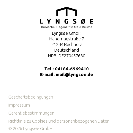
Lyngsøe GmbH
Hanomagstraße 7
21244 Buchholz
Deutschland
HRB: DE270457630
Tel.:
04186-6969410
E-mail:
mail@lyngsoe.de
Geschäftsbedingungen
Impressum
Garantiebestimmungen
Richtlinie zu Cookies und personenbezogenen Daten
© 2026 Lyngsøe GmbH