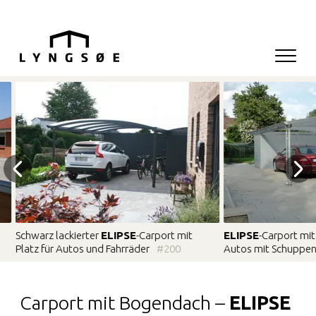
Hop til menu
Hop til indhold
Navigati
Hauptnavigation
Schwarz lackierter
ELIPSE
-Carport mit
ELIPSE
-Carport mit
Platz für Autos und Fahrräder
#200
Autos mit Schuppe
Carport mit Bogendach –
ELIPSE