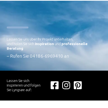
Lassen Sie uns über Ihr Projekt unterhalten,
und holen Sie sich
Inspiration
und
professionelle
Beratung
– Rufen Sie
04186-6969410
an
Lassen Sie sich
inspirieren und folgen
Sie Lyngsøe auf: