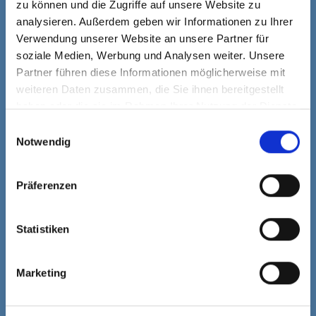
zu können und die Zugriffe auf unsere Website zu
analysieren. Außerdem geben wir Informationen zu Ihrer
Verwendung unserer Website an unsere Partner für
soziale Medien, Werbung und Analysen weiter. Unsere
Können wir eine Dachbegrünung auf dem Dach
Partner führen diese Informationen möglicherweise mit
anbringen?
weiteren Daten zusammen, die Sie ihnen bereitgestellt
Antwort:
Ja. Sie können eine
Dachbegrünung aus
haben oder die sie im Rahmen Ihrer Nutzung der Dienste
Sedum
für das Dach Ihrer Fahrradüberdachung wählen.
gesammelt haben.
Einwilligungsauswahl
Sedum ist sehr schön anzusehen, wenn man von den
Notwendig
oberen Stockwerken auf die Dachbegrünung
herabblicken kann.
Präferenzen
Sind E-Bikes in einem abgeschlossenen
Fahrradschuppen versichert?
Statistiken
Antwort:
Das hängt davon ab, wie Sie von Ihrer
Versicherung abgedeckt sind. Unsere Türen sind
standardmäßig abschließbar.
Marketing