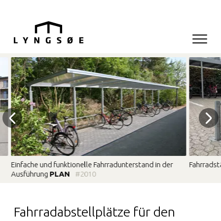
Hop til menu
Hop til indhold
Navigati
Hauptnavigation
Einfache und funktionelle Fahrradunterstand in der
Fahrradst
Ausführung
PLAN
#2010
Fahrradabstellplätze für den