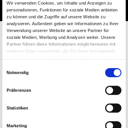
inspirieren und folgen
Wir verwenden Cookies, um Inhalte und Anzeigen zu
Sie Lyngsøe auf:
personalisieren, Funktionen für soziale Medien anbieten
zu können und die Zugriffe auf unsere Website zu
analysieren. Außerdem geben wir Informationen zu Ihrer
Verwendung unserer Website an unsere Partner für
soziale Medien, Werbung und Analysen weiter. Unsere
Partner führen diese Informationen möglicherweise mit
weiteren Daten zusammen, die Sie ihnen bereitgestellt
haben oder die sie im Rahmen Ihrer Nutzung der Dienste
gesammelt haben.
Einwilligungsauswahl
Ausstellungen
Notwendig
Über uns
Kontaktiere uns
Anwendung und Wartung
Präferenzen
Statistiken
Marketing