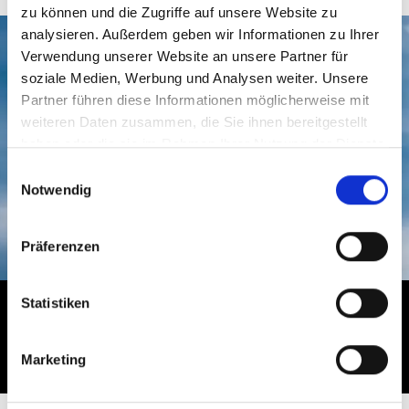
zu können und die Zugriffe auf unsere Website zu
analysieren. Außerdem geben wir Informationen zu Ihrer
Verwendung unserer Website an unsere Partner für
soziale Medien, Werbung und Analysen weiter. Unsere
Partner führen diese Informationen möglicherweise mit
weiteren Daten zusammen, die Sie ihnen bereitgestellt
haben oder die sie im Rahmen Ihrer Nutzung der Dienste
Lassen Sie uns über Ihr Projekt unterhalten,
gesammelt haben.
Einwilligungsauswahl
und holen Sie sich
Inspiration
und
professionelle
Notwendig
Beratung
– Rufen Sie
04186-6969410
an
Präferenzen
Statistiken
Lassen Sie sich
inspirieren und folgen
Sie Lyngsøe auf:
Marketing