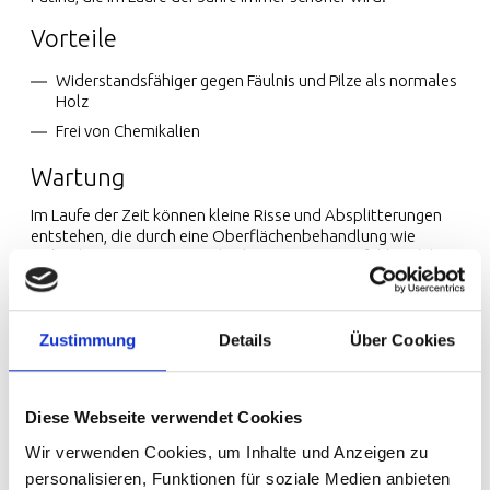
Vorteile
Widerstandsfähiger gegen Fäulnis und Pilze als normales
Holz
Frei von Chemikalien
Wartung
Im Laufe der Zeit können kleine Risse und Absplitterungen
entstehen, die durch eine Oberflächenbehandlung wie
Holzschutz minimiert werden können. Wir empfehlen daher,
die Verkleidung einmal im Jahr zu überprüfen.
Reinigung und Wartung
Zustimmung
Details
Über Cookies
Reinigen Sie Thermo-Holz mit einem milden
Reinigungsmittel und spülen Sie es mit Wasser ab. Bei
Bedarf kann ein Holzreiniger oder ein Algizid verwendet
Diese Webseite verwendet Cookies
werden – beachten Sie die Anweisungen des Herstellers.
Wir verwenden Cookies, um Inhalte und Anzeigen zu
personalisieren, Funktionen für soziale Medien anbieten