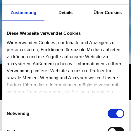
Zustimmung
Details
Über Cookies
Lassen Sie uns über Ihr Projekt unterhalten,
und holen Sie sich
Inspiration
und
professionelle
Diese Webseite verwendet Cookies
Beratung
Wir verwenden Cookies, um Inhalte und Anzeigen zu
– Rufen Sie
04186-6969410
an
personalisieren, Funktionen für soziale Medien anbieten
zu können und die Zugriffe auf unsere Website zu
analysieren. Außerdem geben wir Informationen zu Ihrer
Verwendung unserer Website an unsere Partner für
Lassen Sie sich
soziale Medien, Werbung und Analysen weiter. Unsere
inspirieren und folgen
Partner führen diese Informationen möglicherweise mit
Sie Lyngsøe auf:
weiteren Daten zusammen, die Sie ihnen bereitgestellt
haben oder die sie im Rahmen Ihrer Nutzung der Dienste
gesammelt haben.
Einwilligungsauswahl
Notwendig