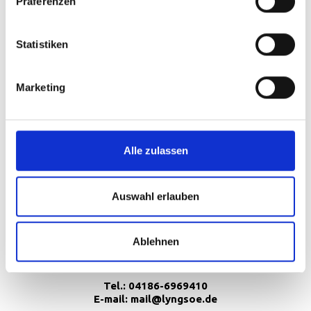
Präferenzen
Ausstellungen
Statistiken
Über uns
Kontaktiere uns
Marketing
Anwendung und Wartung
Alle zulassen
Auswahl erlauben
Lyngsøe GmbH
Hanomagstraße 7
21244 Buchholz
Ablehnen
Deutschland
HRB: DE270457630
Tel.:
04186-6969410
E-mail:
mail@lyngsoe.de