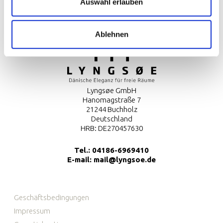
Kontaktiere uns
Auswahl erlauben
Anwendung und Wartung
Ablehnen
Lyngsøe GmbH
Hanomagstraße 7
21244 Buchholz
Deutschland
HRB: DE270457630
Tel.:
04186-6969410
E-mail:
mail@lyngsoe.de
Geschäftsbedingungen
Impressum