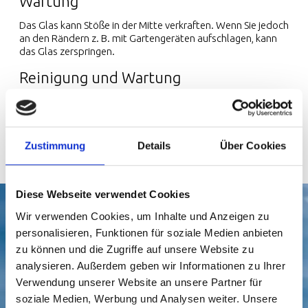
Wartung
Das Glas kann Stöße in der Mitte verkraften. Wenn Sie jedoch
an den Rändern z. B. mit Gartengeräten aufschlagen, kann
das Glas zerspringen.
Reinigung und Wartung
Reinigen Sie das Glas bei Bedarf mit einem für Fenster
geeigneten Reinigungsmittel. Denken Sie daran, mit einem
Fasertuch oder ähnlichem zu trocknen.
Zustimmung
Details
Über Cookies
Diese Webseite verwendet Cookies
Wir verwenden Cookies, um Inhalte und Anzeigen zu
personalisieren, Funktionen für soziale Medien anbieten
zu können und die Zugriffe auf unsere Website zu
analysieren. Außerdem geben wir Informationen zu Ihrer
Verwendung unserer Website an unsere Partner für
Lassen Sie uns über Ihr Projekt unterhalten,
soziale Medien, Werbung und Analysen weiter. Unsere
und holen Sie sich
Inspiration
und
professionelle